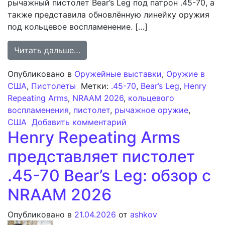
рычажный пистолет Bear’s Leg под патрон .45-70, а
также представила обновлённую линейку оружия
под кольцевое воспламенение. […]
from Henry Repeating Arms представ
Читать дальше…
Опубликовано в
Оружейные выставки
,
Оружие в
США
,
Пистолеты
Метки:
.45-70
,
Bear’s Leg
,
Henry
Repeating Arms
,
NRAAM 2026
,
кольцевого
воспламенения
,
пистолет
,
рычажное оружие
,
к записи Henry Repeatin
США
Добавить комментарий
Henry Repeating Arms
представляет пистолет
.45-70 Bear’s Leg: обзор с
NRAAM 2026
Опубликовано в
21.04.2026
от
ashkov