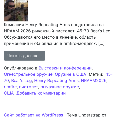
Компания Henry Repeating Arms представила на
NRAAM 2026 рычажный пистолет .45-70 Bear’s Leg.
Обсуждаются его место в линейке, область
применения и обновления в rimfire-моделях. […]
from Henry Repeating Arms представ
Читать дальше…
Опубликовано в
Выставки и конференции
,
Огнестрельное оружие
,
Оружие в США
Метки:
.45-
70
,
Bear's Leg
,
Henry Repeating Arms
,
NRAAM2026
,
rimfire
,
пистолет
,
рычажное оружие
,
к записи Henry Repeatin
США
Добавить комментарий
Сайт работает на WordPress
|
Тема Understrap от