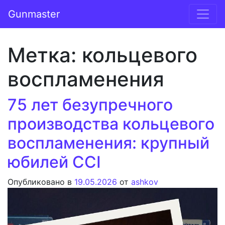
Перейти к содержимому
Gunmaster
Основная навигация
Метка:
кольцевого
воспламенения
75 лет безупречного
производства кольцевого
воспламенения: крупный
юбилей CCI
Опубликовано в
19.05.2026
от
ashkov