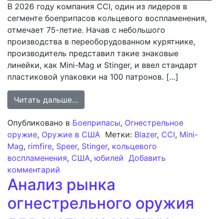
В 2026 году компания CCI, один из лидеров в
сегменте боеприпасов кольцевого воспламенения,
отмечает 75-летие. Начав с небольшого
производства в переоборудованном курятнике,
производитель представил такие знаковые
линейки, как Mini-Mag и Stinger, и ввел стандарт
пластиковой упаковки на 100 патронов. […]
from 75 лет безупречного произво
Читать дальше…
Опубликовано в
Боеприпасы
,
Огнестрельное
оружие
,
Оружие в США
Метки:
Blazer
,
CCI
,
Mini-
Mag
,
rimfire
,
Speer
,
Stinger
,
кольцевого
воспламенения
,
США
,
юбилей
Добавить
к записи 75 лет безупречного производ
комментарий
Анализ рынка
огнестрельного оружия