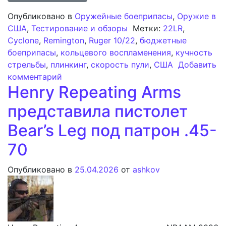
Опубликовано в
Оружейные боеприпасы
,
Оружие в
США
,
Тестирование и обзоры
Метки:
22LR
,
Cyclone
,
Remington
,
Ruger 10/22
,
бюджетные
боеприпасы
,
кольцевого воспламенения
,
кучность
стрельбы
,
плинкинг
,
скорость пули
,
США
Добавить
к записи Анализ бюджетного патрона Re
комментарий
Henry Repeating Arms
представила пистолет
Bear’s Leg под патрон .45-
70
Опубликовано в
25.04.2026
от
ashkov