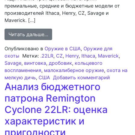
премиальные, средние и бюджетные модели от
производителей Ithaca, Henry, CZ, Savage и
Maverick. […]
from Анализ рынка огнестрельного
Читать дальше…
Опубликовано в
Оружие в США
,
Оружие для
охоты
Метки:
.22LR
,
CZ
,
Henry
,
Ithaca
,
Maverick
,
Savage
,
винтовка
,
дробовик
,
кольцевого
воспламенения
,
малокалиберное оружие
,
охота на
к записи 
мелкую дичь
,
США
Добавить комментарий
Анализ бюджетного
патрона Remington
Cyclone 22LR: оценка
характеристик и
пригодности