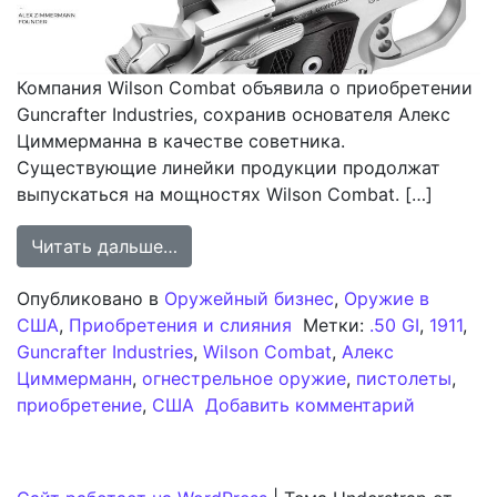
Компания Wilson Combat объявила о приобретении
Guncrafter Industries, сохранив основателя Алекс
Циммерманна в качестве советника.
Существующие линейки продукции продолжат
выпускаться на мощностях Wilson Combat. […]
from Wilson Combat завершает приоб
Читать дальше…
Опубликовано в
Оружейный бизнес
,
Оружие в
США
,
Приобретения и слияния
Метки:
.50 GI
,
1911
,
Guncrafter Industries
,
Wilson Combat
,
Алекс
Циммерманн
,
огнестрельное оружие
,
пистолеты
,
к записи
приобретение
,
США
Добавить комментарий