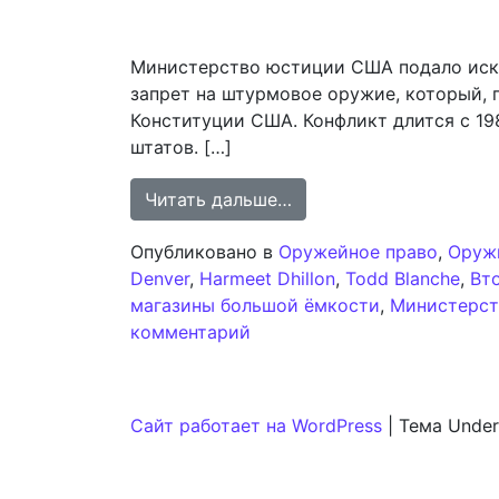
Министерство юстиции США подало иск 
запрет на штурмовое оружие, который, 
Конституции США. Конфликт длится с 19
штатов. […]
from Правовой конфли
Читать дальше…
Опубликовано в
Оружейное право
,
Оруж
Denver
,
Harmeet Dhillon
,
Todd Blanche
,
Вт
магазины большой ёмкости
,
Министерс
к записи Правовой конфли
комментарий
Сайт работает на WordPress
|
Тема Under