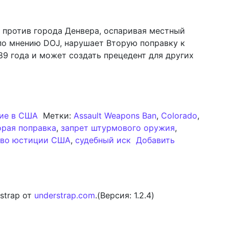
против города Денвера, оспаривая местный
по мнению DOJ, нарушает Вторую поправку к
89 года и может создать прецедент для других
кт: Министерство юстиции США оспаривает запрет на
ие в США
Метки:
Assault Weapons Ban
,
Colorado
,
орая поправка
,
запрет штурмового оружия
,
тво юстиции США
,
судебный иск
Добавить
кт: Министерство юстиции США оспаривает запрет на 
strap от
understrap.com
.(Версия: 1.2.4)