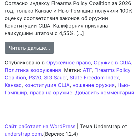
Согласно индексу Firearms Policy Coalition за 2026
год, только Канзас и Нью-Гэмпшир получили 100%
оценку соответствия законов об оружии
Конституции США. Калифорния признана
наихудшим штатом с 4,55%. […]
from Анализ рейтинга свободы вла
Читать дальше…
Опубликовано в
Оружейное право
,
Оружие в США
,
Политика вооружения
Метки:
ATF
,
Firearms Policy
Coalition
,
P320
,
SIG Sauer
,
State Freedom Index
,
Канзас
,
конституция США
,
ношение оружия
,
Нью-
Гэмпшир
,
права на оружие
Добавить комментарий
к записи Анализ рейтинга свободы владения оружие
Сайт работает на WordPress
|
Тема Understrap от
understrap.com
.(Версия: 1.2.4)