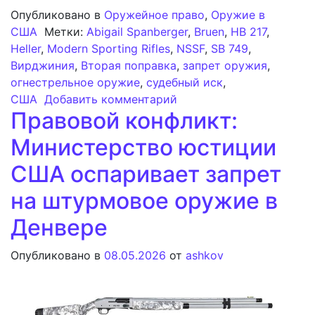
Опубликовано в
Оружейное право
,
Оружие в
США
Метки:
Abigail Spanberger
,
Bruen
,
HB 217
,
Heller
,
Modern Sporting Rifles
,
NSSF
,
SB 749
,
Вирджиния
,
Вторая поправка
,
запрет оружия
,
огнестрельное оружие
,
судебный иск
,
к записи Финансировани
США
Добавить комментарий
Правовой конфликт:
Министерство юстиции
США оспаривает запрет
на штурмовое оружие в
Денвере
Опубликовано в
08.05.2026
от
ashkov