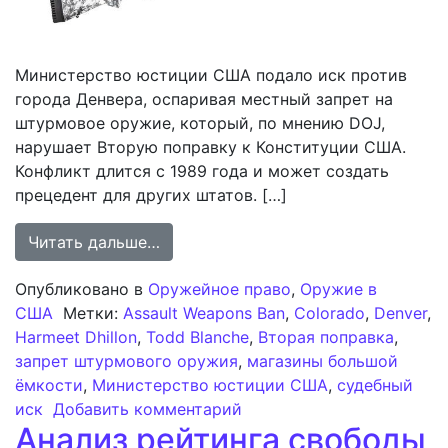
Министерство юстиции США подало иск против
города Денвера, оспаривая местный запрет на
штурмовое оружие, который, по мнению DOJ,
нарушает Вторую поправку к Конституции США.
Конфликт длится с 1989 года и может создать
прецедент для других штатов. […]
from Правовой конфликт: Министе
Читать дальше…
Опубликовано в
Оружейное право
,
Оружие в
США
Метки:
Assault Weapons Ban
,
Colorado
,
Denver
,
Harmeet Dhillon
,
Todd Blanche
,
Вторая поправка
,
запрет штурмового оружия
,
магазины большой
ёмкости
,
Министерство юстиции США
,
судебный
к записи Правовой конф
иск
Добавить комментарий
Анализ рейтинга свободы