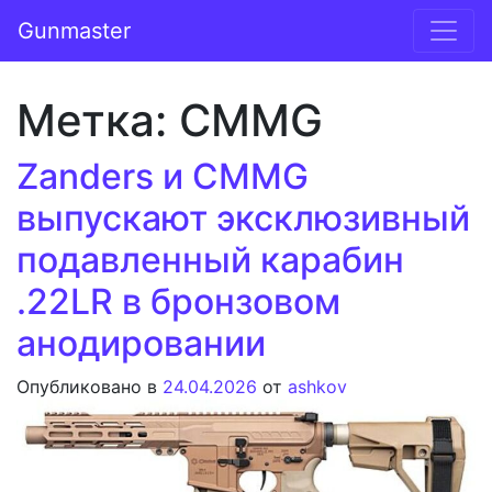
Перейти к содержимому
Gunmaster
Основная навигация
Метка:
CMMG
Zanders и CMMG
выпускают эксклюзивный
подавленный карабин
.22LR в бронзовом
анодировании
Опубликовано в
24.04.2026
от
ashkov