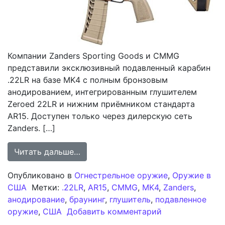
Компании Zanders Sporting Goods и CMMG
представили эксклюзивный подавленный карабин
.22LR на базе MK4 с полным бронзовым
анодированием, интегрированным глушителем
Zeroed 22LR и нижним приёмником стандарта
AR15. Доступен только через дилерскую сеть
Zanders. […]
from Zanders и CMMG выпускают э
Читать дальше…
Опубликовано в
Огнестрельное оружие
,
Оружие в
США
Метки:
.22LR
,
AR15
,
CMMG
,
MK4
,
Zanders
,
анодирование
,
браунинг
,
глушитель
,
подавленное
к записи Zande
оружие
,
США
Добавить комментарий