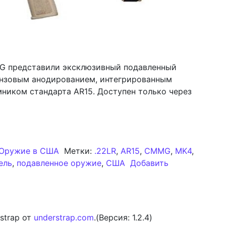
MG представили эксклюзивный подавленный
ронзовым анодированием, интегрированным
ником стандарта AR15. Доступен только через
выпускают эксклюзивный подавленный карабин .22LR в
Оружие в США
Метки:
.22LR
,
AR15
,
CMMG
,
MK4
,
ель
,
подавленное оружие
,
США
Добавить
выпускают эксклюзивный подавленный карабин .22LR в
strap от
understrap.com
.(Версия: 1.2.4)