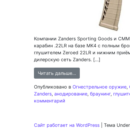
Компании Zanders Sporting Goods и CM
карабин .22LR на базе MK4 с полным б
глушителем Zeroed 22LR и нижним приём
дилерскую сеть Zanders. […]
from Zanders и CMMG 
Читать дальше…
Опубликовано в
Огнестрельное оружие
,
Zanders
,
анодирование
,
браунинг
,
глушит
к записи Zanders и CMMG 
комментарий
Сайт работает на WordPress
|
Тема Under