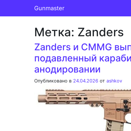
Перейти к содержимому
Gunmaster
Основная навигация
Метка:
Zanders
Zanders и CMMG вы
подавленный караби
анодировании
Опубликовано в
24.04.2026
от
ashkov