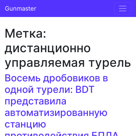
Перейти к содержимому
Gunmaster
Основная навигация
Метка:
дистанционно
управляемая турель
Восемь дробовиков в
одной турели: BDT
представила
автоматизированную
станцию
противодействия БПЛА