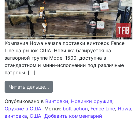
Компания Howa начала поставки винтовок Fence
Line на рынок США. Новинка базируется на
затворной группе Model 1500, доступна в
стандартном и мини-исполнении под различные
патроны. […]
from Howa Fence Line: Начало пост
Читать дальше…
Опубликовано в
Винтовки
,
Новинки оружия
,
Оружие в США
Метки:
bolt action
,
Fence Line
,
Howa
,
к записи Howa
винтовка
,
США
Добавить комментарий