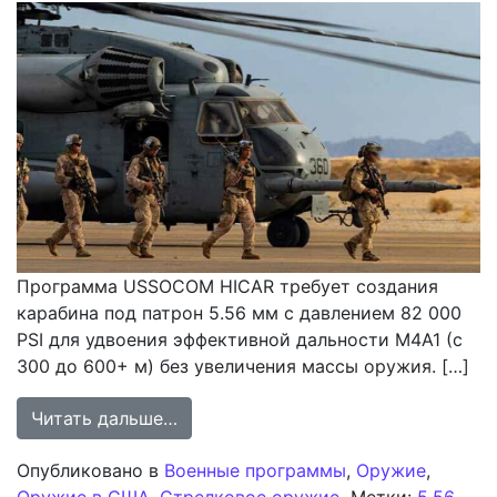
Программа USSOCOM HICAR требует создания
карабина под патрон 5.56 мм с давлением 82 000
PSI для удвоения эффективной дальности M4A1 (с
300 до 600+ м) без увеличения массы оружия. […]
from Программа HICAR Командован
Читать дальше…
Опубликовано в
Военные программы
,
Оружие
,
Оружие в США
,
Стрелковое оружие
Метки:
5.56