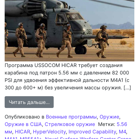
Программа USSOCOM HICAR требует создания
карабина под патрон 5.56 мм с давлением 82 000
PSI для удвоения эффективной дальности M4A1 (с
300 до 600+ м) без увеличения массы оружия. […]
from Программа HICAR Командован
Читать дальше…
Опубликовано в
Военные программы
,
Оружие
,
Оружие в США
,
Стрелковое оружие
Метки:
5.56
мм
,
HICAR
,
HyperVelocity
,
Improved Capability
,
M4
,
M4A1
,
M855A1+
,
Naval Surface Warfare Center Crane
,