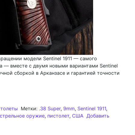
ращении модели Sentinel 1911 — самого
а — вместе с двумя новыми вариантами Sentinel
учной сборкой в Арканзасе и гарантией точности
зобновляет выпуск модели Sentinel 1911: представлены
толеты
Метки:
.38 Super
,
9mm
,
Sentinel 1911
,
естрельное оружие
,
пистолет
,
США
Добавить
зобновляет выпуск модели Sentinel 1911: представлены