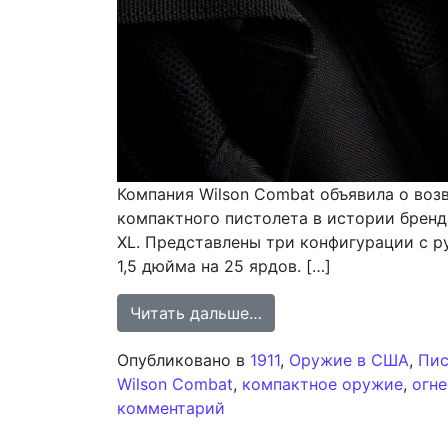
Компания Wilson Combat объявила о возв
компактного пистолета в истории бренд
XL. Представлены три конфигурации с р
1,5 дюйма на 25 ярдов. […]
from Wilson Combat во
Читать дальше…
Опубликовано в
1911
,
Оружие в США
,
Пис
Wilson Combat
,
компактное оружие
,
огн
к записи Wilson Combat во
комментарий