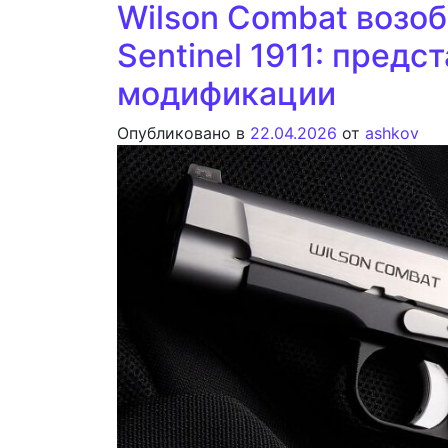
Wilson Combat возо
Sentinel 1911: пред
модификации
Опубликовано в
22.04.2026
от
ashkov