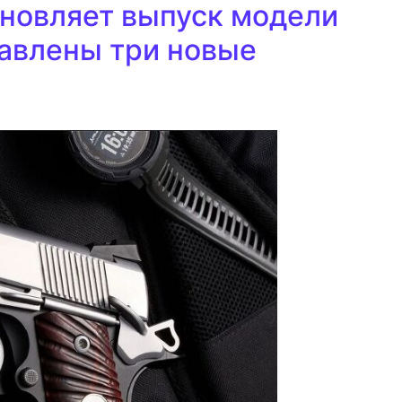
бновляет выпуск модели
ставлены три новые