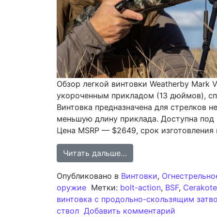
Обзор легкой винтовки Weatherby Mark 
укороченным прикладом (13 дюймов), сп
Винтовка предназначена для стрелков не
меньшую длину приклада. Доступна под п
Цена MSRP — $2649, срок изготовления н
from Weatherby Mark V
Читать дальше…
Опубликовано в
Винтовки
,
Огнестрельно
оружие
Метки:
bolt-action
,
BSF
,
Cerakote
винтовка с продольно-скользящим затв
к записи 
ствол
Добавить комментарий