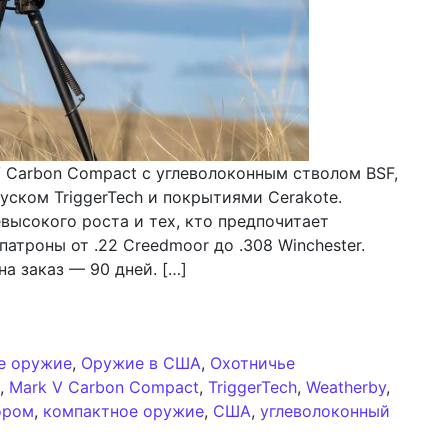
V Carbon Compact с углеволоконным стволом BSF,
уском TriggerTech и покрытиями Cerakote.
высокого роста и тех, кто предпочитает
атроны от .22 Creedmoor до .308 Winchester.
а заказ — 90 дней. […]
 Carbon Compact: обзор специализированной короткой
е оружие
,
Оружие в США
,
Охотничье
,
Mark V Carbon Compact
,
TriggerTech
,
Weatherby
,
ором
,
компактное оружие
,
США
,
углеволоконный
Weatherby Mark V Carbon Compact: обзор специализиро