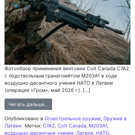
Фотообзор применения винтовки Colt Canada C7A2
с подствольным гранатомётом M203A1 в ходе
воздушно-десантного учения НАТО в Латвии
(операция «Гром», май 2026 г.). […]
from Штатное оснащение: Colt Can
Читать дальше…
Опубликовано в
Огнестрельное оружие
,
Оружие в
Латвии
Метки:
C7A2
,
Colt Canada
,
M203A1
,
воздушно-десантные учения
,
Латвия
,
НАТО
,