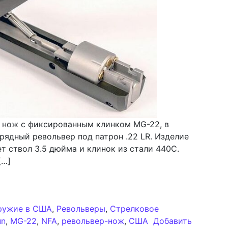
а нож с фиксированным клинком MG-22, в
рядный револьвер под патрон .22 LR. Изделие
т ствол 3.5 дюйма и клинок из стали 440C.
[…]
-22 от Meligun: анализ образца в рубрике «Револьверн
ружие в США
,
Револьверы
,
Стрелковое
un
,
MG-22
,
NFA
,
револьвер-нож
,
США
Добавить