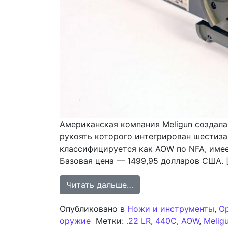
Американская компания Meligun создал
рукоять которого интегрирован шестиза
классифицируется как AOW по NFA, имее
Базовая цена — 1499,95 долларов США. 
from Револьвер-нож MG
Читать дальше…
Опубликовано в
Ножи и инструменты
,
О
оружие
Метки:
.22 LR
,
440C
,
AOW
,
Melig