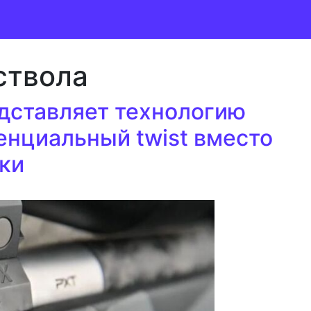
ствола
дставляет технологию
енциальный twist вместо
ки