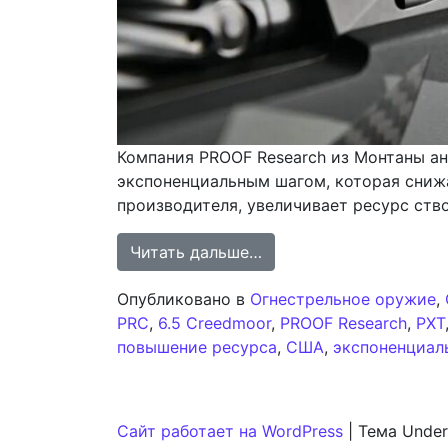
Компания PROOF Research из Монтаны ан
экспоненциальным шагом, которая снижа
производителя, увеличивает ресурс ство
from PROOF Research п
Читать дальше…
Опубликовано в
Огнестрельное оружие
,
PRC
,
6.5 Creedmoor
,
PROOF Research
,
PXT
повышение ресурса
,
США
,
экспоненциал
Сайт работает на WordPress
|
Тема Under