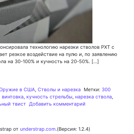
онсировала технологию нарезки стволов PXT с
ет резкое воздействие на пулю и, по заявлению
ла на 30-100% и кучность на 20-50%. […]
редставляет технологию стволов PXT: экспоненциальны
Оружие в США
,
Стволы и нарезка
Метки:
300
,
винтовка
,
кучность стрельбы
,
нарезка ствола
,
к записи PROOF Res
ьный твист
Добавить комментарий
strap от
understrap.com
.(Версия: 1.2.4)