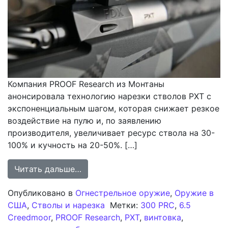
Компания PROOF Research из Монтаны
анонсировала технологию нарезки стволов PXT с
экспоненциальным шагом, которая снижает резкое
воздействие на пулю и, по заявлению
производителя, увеличивает ресурс ствола на 30-
100% и кучность на 20-50%. […]
from PROOF Research представляет
Читать дальше…
Опубликовано в
Огнестрельное оружие
,
Оружие в
США
,
Стволы и нарезка
Метки:
300 PRC
,
6.5
Creedmoor
,
PROOF Research
,
PXT
,
винтовка
,