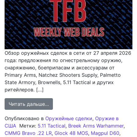
Обзор оружейных сделок в сети от 27 апреля 2026
года: предложения по огнестрельному оружию,
снаряжению, боеприпасам и аксессуарам от
Primary Arms, Natchez Shooters Supply, Palmetto
State Armory, Brownells, 5.11 Tactical и других
ритейлеров. […]
from Еженедельный обзор оружейных
Читать дальше…
Опубликовано в
Оружейные сделки
,
Оружие в
США
Метки:
5.11 Tactical
,
Breek Arms Warhammer
,
CMMG Bravo .22 LR
,
Glock 48 MOS
,
Magpul D60
,