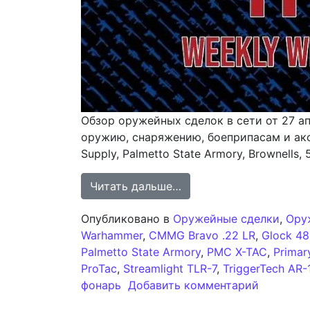
Обзор оружейных сделок в сети от 27 а
оружию, снаряжению, боеприпасам и аксе
Supply, Palmetto State Armory, Brownells, 
from Еженедельный обз
Читать дальше…
Опубликовано в
Оружейные сделки
,
Ору
Warhammer
,
CMMG Bravo .22 LR
,
Glock 4
Palmetto State Armory
,
PMC X-TAC
,
Primar
ProTac
,
Streamlight TLR-7
,
TriggerTech AR-
к записи
фонарь
Добавить комментарий