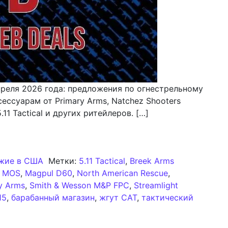
преля 2026 года: предложения по огнестрельному
ссуарам от Primary Arms, Natchez Shooters
5.11 Tactical и других ритейлеров. […]
ор оружейных сделок в сети: выпуск 183 от 27 апреля
жие в США
Метки:
5.11 Tactical
,
Breek Arms
8 MOS
,
Magpul D60
,
North American Rescue
,
y Arms
,
Smith & Wesson M&P FPC
,
Streamlight
15
,
барабанный магазин
,
жгут CAT
,
тактический
 Еженедельный обзор оружейных сделок в сети: выпуск 