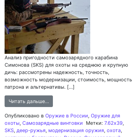
Анализ пригодности самозарядного карабина
Симонова (SKS) для охоты на среднюю и крупную
дичь: рассмотрены надежность, точность,
возможность модернизации, стоимость, мощность
патрона и альтернативы. […]
from Самозарядный карабин Симоно
Читать дальше…
Опубликовано в
Оружие в России
,
Оружие для
охоты
,
Самозарядные винтовки
Метки:
7.62x39
,
SKS
,
деер-ружья
,
модернизация оружия
,
охота
,