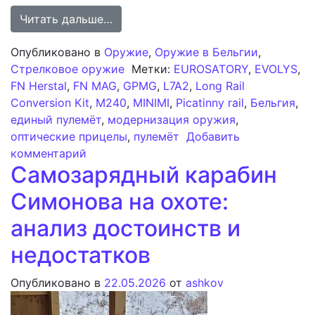
from FN Herstal оснащает пулемёт
Читать дальше…
Опубликовано в
Оружие
,
Оружие в Бельгии
,
Стрелковое оружие
Метки:
EUROSATORY
,
EVOLYS
,
FN Herstal
,
FN MAG
,
GPMG
,
L7A2
,
Long Rail
Conversion Kit
,
M240
,
MINIMI
,
Picatinny rail
,
Бельгия
,
единый пулемёт
,
модернизация оружия
,
оптические прицелы
,
пулемёт
Добавить
к записи FN Herstal оснащает пулемёт
комментарий
Самозарядный карабин
Симонова на охоте:
анализ достоинств и
недостатков
Опубликовано в
22.05.2026
от
ashkov