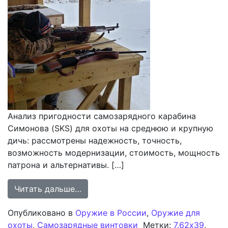
Анализ пригодности самозарядного карабина
Симонова (SKS) для охоты на среднюю и крупную
дичь: рассмотрены надежность, точность,
возможность модернизации, стоимость, мощность
патрона и альтернативы. […]
from Самозарядный карабин Симоно
Читать дальше…
Опубликовано в
Оружие в России
,
Оружие для
охоты
,
Самозарядные винтовки
Метки:
7.62x39
,