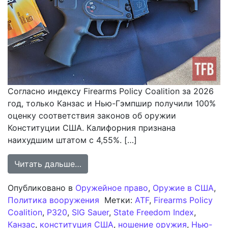
Согласно индексу Firearms Policy Coalition за 2026
год, только Канзас и Нью-Гэмпшир получили 100%
оценку соответствия законов об оружии
Конституции США. Калифорния признана
наихудшим штатом с 4,55%. […]
from Анализ рейтинга свободы вла
Читать дальше…
Опубликовано в
Оружейное право
,
Оружие в США
,
Политика вооружения
Метки:
ATF
,
Firearms Policy
Coalition
,
P320
,
SIG Sauer
,
State Freedom Index
,
Канзас
,
конституция США
,
ношение оружия
,
Нью-