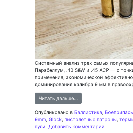
Системный анализ трех самых популярн
Парабеллум, .40 S&W и .45 ACP — с точ
применения, экономической эффективно
доминирования калибра 9 мм в правоохр
from Сравнительный ан
Читать дальше…
Опубликовано в
Баллистика
,
Боеприпас
9mm
,
Glock
,
пистолетные патроны
,
терми
к записи Ср
пули
Добавить комментарий