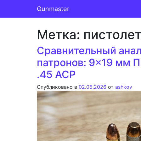
Перейти к содержимому
Gunmaster
Основная навигация
Метка:
пистоле
Сравнительный анал
патронов: 9×19 мм П
.45 ACP
Опубликовано в
02.05.2026
от
ashkov