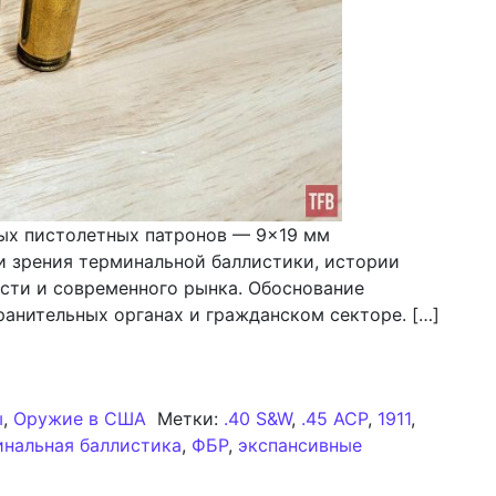
ых пистолетных патронов — 9×19 мм
ки зрения терминальной баллистики, истории
сти и современного рынка. Обоснование
анительных органах и гражданском секторе. […]
ализ пистолетных патронов: 9×19 мм Парабеллум, .40 
ы
,
Оружие в США
Метки:
.40 S&W
,
.45 ACP
,
1911
,
нальная баллистика
,
ФБР
,
экспансивные
авнительный анализ пистолетных патронов: 9×19 мм Па