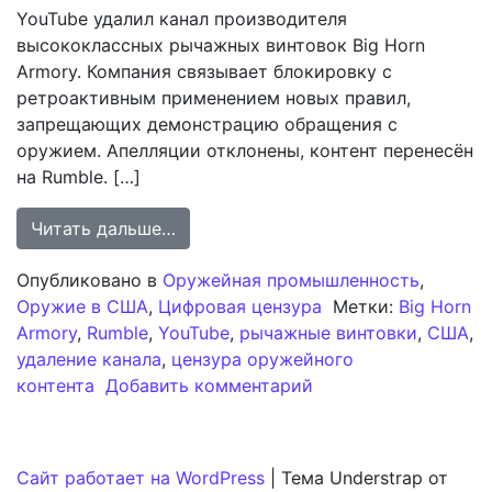
YouTube удалил канал производителя
высококлассных рычажных винтовок Big Horn
Armory. Компания связывает блокировку с
ретроактивным применением новых правил,
запрещающих демонстрацию обращения с
оружием. Апелляции отклонены, контент перенесён
на Rumble. […]
from Канал Big Horn Armory на YouT
Читать дальше…
Опубликовано в
Оружейная промышленность
,
Оружие в США
,
Цифровая цензура
Метки:
Big Horn
Armory
,
Rumble
,
YouTube
,
рычажные винтовки
,
США
,
удаление канала
,
цензура оружейного
к записи Канал Big 
контента
Добавить комментарий
Сайт работает на WordPress
|
Тема Understrap от