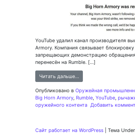
YouTube удалил канал производителя вы
Armory. Компания связывает блокировку
запрещающих демонстрацию обращения 
перенесён на Rumble. […]
from Канал Big Horn Ar
Читать дальше…
Опубликовано в
Оружейная промышленн
Big Horn Armory
,
Rumble
,
YouTube
,
рычаж
оружейного контента
Добавить коммен
Сайт работает на WordPress
|
Тема Under