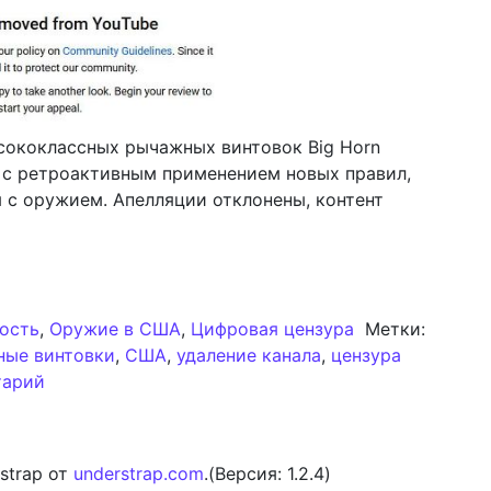
сококлассных рычажных винтовок Big Horn
 с ретроактивным применением новых правил,
с оружием. Апелляции отклонены, контент
mory на YouTube удалён
ость
,
Оружие в США
,
Цифровая цензура
Метки:
ные винтовки
,
США
,
удаление канала
,
цензура
к записи Канал Big Horn Armory на YouTube удалён
тарий
strap от
understrap.com
.(Версия: 1.2.4)