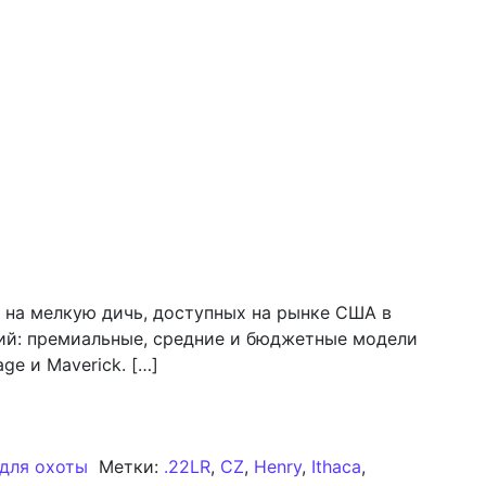
 на мелкую дичь, доступных на рынке США в
рий: премиальные, средние и бюджетные модели
age и Maverick. […]
естрельного оружия для охоты на мелкую дичь: обзор 
для охоты
Метки:
.22LR
,
CZ
,
Henry
,
Ithaca
,