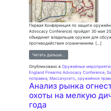
Первая Конференция по защите оружейны
Advocacy Conference) пройдет 30 мая 2
объединит владельцев оружия для обсу
противодействия ограничениям. […]
from Конференция по з
Читать дальше…
Опубликовано в
Оружейные мероприяти
England Firearms Advocacy Conference
,
S
поправка
,
Массачусетс
,
оружейное прав
Анализ рынка огнес
охоты на мелкую ди
года