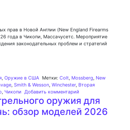
х прав в Новой Англии (New England Firearms
026 года в Чикопи, Массачусетс. Мероприятие
ждения законодательных проблем и стратегий
ащите оружейных прав в Новой Англии: возможность в
я
,
Оружие в США
Метки:
Colt
,
Mossberg
,
New
avage
,
Smith & Wesson
,
Winchester
,
Вторая
к записи Конференци
о
,
Чикопи
Добавить комментарий
трельного оружия для
чь: обзор моделей 2026