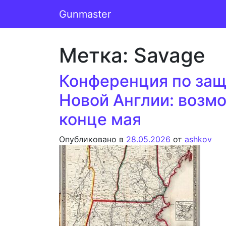
Перейти к содержимому
Gunmaster
Основная навигация
Метка:
Savage
Конференция по защ
Новой Англии: возм
конце мая
Опубликовано в
28.05.2026
от
ashkov