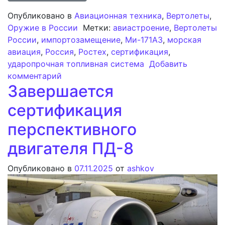
Опубликовано в
Авиационная техника
,
Вертолеты
,
Оружие в России
Метки:
авиастроение
,
Вертолеты
России
,
импортозамещение
,
Ми-171А3
,
морская
авиация
,
Россия
,
Ростех
,
сертификация
,
ударопрочная топливная система
Добавить
к записи Сертификация вертолета Ми-
комментарий
Завершается
сертификация
перспективного
двигателя ПД-8
Опубликовано в
07.11.2025
от
ashkov