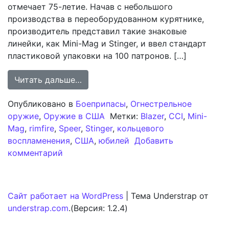
отмечает 75-летие. Начав с небольшого
производства в переоборудованном курятнике,
производитель представил такие знаковые
линейки, как Mini-Mag и Stinger, и ввел стандарт
пластиковой упаковки на 100 патронов. […]
from 75 лет безупречного произво
Читать дальше…
Опубликовано в
Боеприпасы
,
Огнестрельное
оружие
,
Оружие в США
Метки:
Blazer
,
CCI
,
Mini-
Mag
,
rimfire
,
Speer
,
Stinger
,
кольцевого
воспламенения
,
США
,
юбилей
Добавить
к записи 75 лет безупречного производ
комментарий
Сайт работает на WordPress
|
Тема Understrap от
understrap.com
.(Версия: 1.2.4)