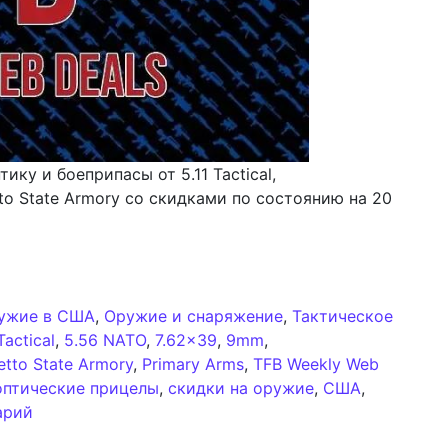
ку и боеприпасы от 5.11 Tactical,
to State Armory со скидками по состоянию на 20
ых интернет-сделок TFB №182: предложения от 20 апре
ужие в США
,
Оружие и снаряжение
,
Тактическое
Tactical
,
5.56 NATO
,
7.62x39
,
9mm
,
etto State Armory
,
Primary Arms
,
TFB Weekly Web
оптические прицелы
,
скидки на оружие
,
США
,
к записи Обзор еженедельных интернет-сделок TFB
арий