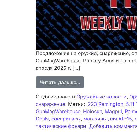
Предложения на оружие, снаряжение, опти
GunMagWarehouse, Primary Arms и Palmet
апреля 2026 г. […]
from Обзор еженедельн
Читать дальше…
Опубликовано в
Оружейные новости
,
Ор
снаряжение
Метки:
.223 Remington
,
5.11 
GunMagWarehouse
,
Holosun
,
Magpul
,
Palm
Deals
,
боеприпасы
,
магазины для AR-15
,
тактические фонари
Добавить коммент