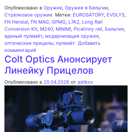
Опубликовано в
Оружие
,
Оружие в Бельгии
,
Стрелковое оружие
Метки:
EUROSATORY
,
EVOLYS
,
FN Herstal
,
FN MAG
,
GPMG
,
L7A2
,
Long Rail
Conversion Kit
,
M240
,
MINIMI
,
Picatinny rail
,
Бельгия
,
единый пулемёт
,
модернизация оружия
,
оптические прицелы
,
пулемёт
Добавить
к записи FN Herstal оснащает пулемёт
комментарий
Colt Optics Анонсирует
Линейку Прицелов
Опубликовано в
20.04.2026
от
ashkov