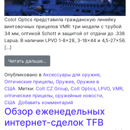
Colot Optics представила гражданскую линейку
винтовочных прицелов VMR: три модели с трубой
34 мм, оптикой Schott и защитой от отдачи до .338
Lapua. В наличии LPVO 1-8×28, 3-18×44 и 4,5-27×56.
[…]
from Colt Optics Анонсирует Линей
Читать дальше…
Опубликовано в
Аксессуары для оружия
,
Оптические прицелы
,
Оружие
,
Оружие в
США
Метки:
Colt CZ Group
,
Colt Optics
,
LPVO
,
VMR
,
оптические прицелы
,
оружейные новости
,
к записи Colt Optics А
США
Добавить комментарий
Обзор еженедельных
интернет-сделок TFB