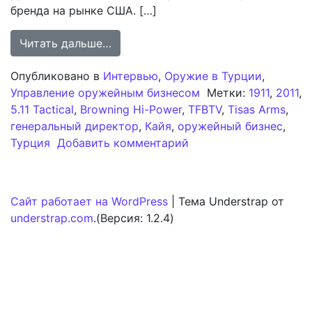
бренда на рынке США. […]
from Назначение Кайи на пост гене
Читать дальше…
Опубликовано в
Интервью
,
Оружие в Турции
,
Управление оружейным бизнесом
Метки:
1911
,
2011
,
5.11 Tactical
,
Browning Hi-Power
,
TFBTV
,
Tisas Arms
,
генеральный директор
,
Кайя
,
оружейный бизнес
,
к записи Назначение 
Турция
Добавить комментарий
Сайт работает на WordPress
|
Тема Understrap от
understrap.com
.(Версия: 1.2.4)