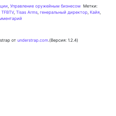
рции
,
Управление оружейным бизнесом
Метки:
,
TFBTV
,
Tisas Arms
,
генеральный директор
,
Кайя
,
к записи Назначение Кайи на пост генеральн
мментарий
strap от
understrap.com
.(Версия: 1.2.4)