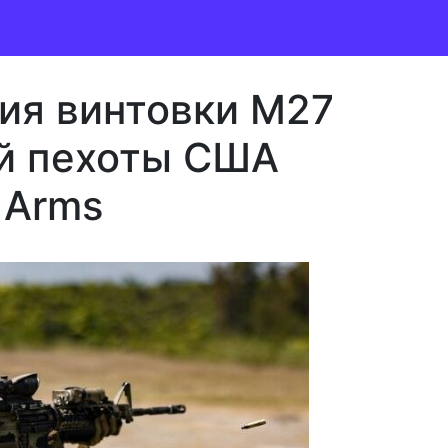
ия винтовки M27
й пехоты США
 Arms