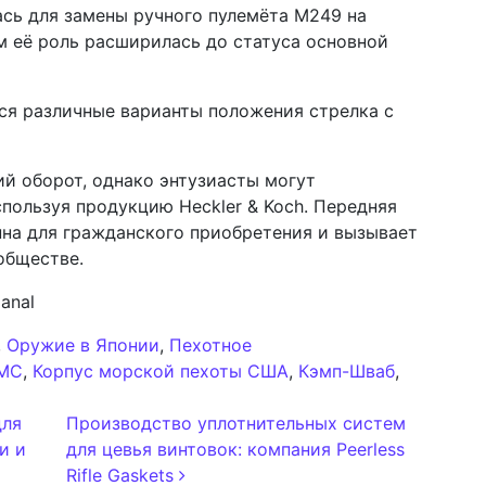
сь для замены ручного пулемёта M249 на
м её роль расширилась до статуса основной
я различные варианты положения стрелка с
ий оборот, однако энтузиасты могут
спользуя продукцию Heckler & Koch. Передняя
пна для гражданского приобретения и вызывает
обществе.
anal
,
Оружие в Японии
,
Пехотное
MC
,
Корпус морской пехоты США
,
Кэмп-Шваб
,
сям
для
Производство уплотнительных систем
и и
для цевья винтовок: компания Peerless
Rifle Gaskets