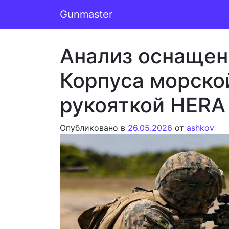
Перейти к содержимому
Gunmaster
Основная навигация
Анализ оснащен
Корпуса морско
рукояткой HERA
Опубликовано в
26.05.2026
от
ashkov