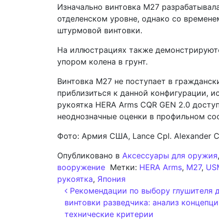
Изначально винтовка M27 разрабатывала
отделенском уровне, однако со времене
штурмовой винтовки.
На иллюстрациях также демонстрируютс
упором колена в грунт.
Винтовка M27 не поступает в гражданск
приблизиться к данной конфигурации, и
рукоятка HERA Arms CQR GEN 2.0 досту
неоднозначные оценки в профильном со
Фото: Армия США, Lance Cpl. Alexander C
Опубликовано в
Аксессуары для оружия
вооружение
Метки:
HERA Arms
,
M27
,
US
рукоятка
,
Япония
Навигация по запи
Рекомендации по выбору глушителя 
винтовки разведчика: анализ концепци
технические критерии