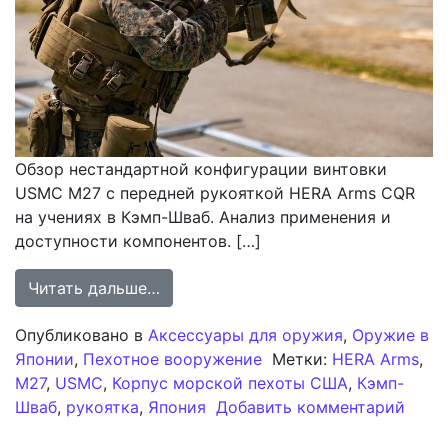
Обзор нестандартной конфигурации винтовки
USMC M27 с передней рукояткой HERA Arms CQR
на учениях в Кэмп-Шваб. Анализ применения и
доступности компонентов. […]
from Анализ оснащения винтовки 
Читать дальше…
Опубликовано в
Аксессуары для оружия
,
Оружие в
Японии
,
Пехотное вооружение
Метки:
HERA Arms
,
M27
,
USMC
,
Корпус морской пехоты США
,
Кэмп-
к за
Шваб
,
рукоятка
,
Япония
Добавить комментарий