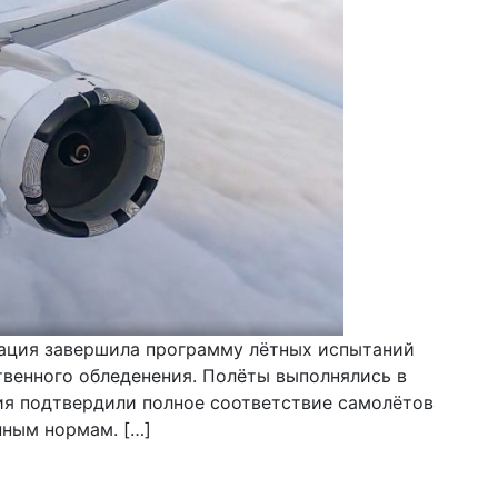
ация завершила программу лётных испытаний
ственного обледенения. Полёты выполнялись в
ния подтвердили полное соответствие самолётов
ным нормам. […]
 холдинг завершил программу лётных испытаний МС-21,