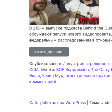
В 218-м выпуске подкаста Behind the Gun
обсуждают запуск нового видеопроекта,
федеральным расследованием в отношен
from Подкаст TFB Behi
Читать дальше…
Опубликовано в
Индустрия стрелкового
США
Метки:
BOE Suppression
,
The Carry 
Эшли
,
Кевин Мур
,
огнестрельное оружие
к записи Подкаст TFB Behin
комментарий
Сайт работает на WordPress
|
Тема Under