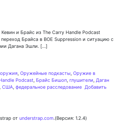
 Кевин и Брайс из The Carry Handle Podcast
 переход Брайса в BOE Suppression и ситуацию с
ии Дагана Эшли. […]
nd the Gun #218: Новая глава с Кевином и Брайсом из T
 оружия
,
Оружейные подкасты
,
Оружие в
Handle Podcast
,
Брайс Бишоп
,
глушители
,
Даган
,
США
,
федеральное расследование
Добавить
d the Gun #218: Новая глава с Кевином и Брайсом из T
strap от
understrap.com
.(Версия: 1.2.4)