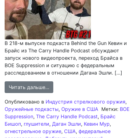
В 218-м выпуске подкаста Behind the Gun Кевин и
Брайс из The Carry Handle Podcast обсуждают
запуск нового видеопроекта, переход Брайса в
BOE Suppression и ситуацию с федеральным
расследованием в отношении Дагана Эшли. […]
from Подкаст TFB Behind the Gun #
Читать дальше…
Опубликовано в
Индустрия стрелкового оружия
,
Оружейные подкасты
,
Оружие в США
Метки:
BOE
Suppression
,
The Carry Handle Podcast
,
Брайс
Бишоп
,
глушители
,
Даган Эшли
,
Кевин Мур
,
огнестрельное оружие
,
США
,
федеральное