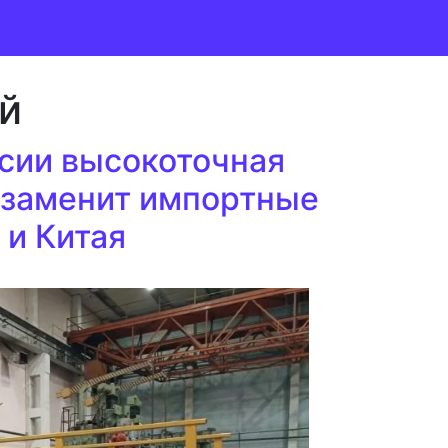
й
ссии высокоточная
в заменит импортные
 и Китая