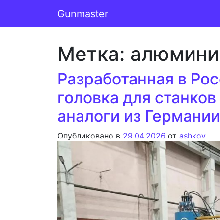
Перейти к содержимому
Gunmaster
Основная навигация
Метка:
алюмини
Разработанная в Ро
головка для станко
аналоги из Германии
Опубликовано в
29.04.2026
от
ashkov