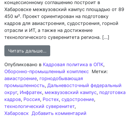
концессионному соглашению построит в
Хабаровске межвузовский кампус площадью от 89
450 м². Проект ориентирован на подготовку
кадров для авиастроения, судостроения, горной
отрасли и ИТ, а также на достижение
технологического суверенитета региона. […]
from Холдинг «Инфратек» возведёт
Читать дальше…
Опубликовано в
Кадровая политика в ОПК
,
Оборонно-промышленный комплекс
Метки:
авиастроение
,
горнодобывающая
промышленность
,
Дальневосточный федеральный
округ
,
Инфратек
,
межвузовский кампус
,
подготовка
кадров
,
Россия
,
Ростех
,
судостроение
,
технологический суверенитет
,
к записи Холдинг
Хабаровск
Добавить комментарий