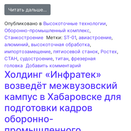
from Разработанная в России высок
Читать дальше…
Опубликовано в
Высокоточные технологии
,
Оборонно-промышленный комплекс
,
Станкостроение
Метки:
ST-01
,
авиастроение
,
алюминий
,
высокоточная обработка
,
импортозамещение
,
пятиосевой станок
,
Ростех
,
СТАН
,
судостроение
,
титан
,
фрезерная
к записи Разработан
головка
Добавить комментарий
Холдинг «Инфратек»
возведёт межвузовский
кампус в Хабаровске для
подготовки кадров
оборонно-
промышленного