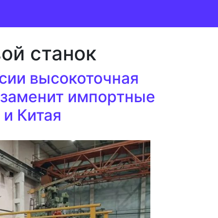
ой станок
ссии высокоточная
в заменит импортные
 и Китая