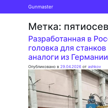
Перейти к содержимому
Gunmaster
Основная навигация
Метка:
пятиосев
Разработанная в Ро
головка для станко
аналоги из Германии
Опубликовано в
29.04.2026
от
ashkov