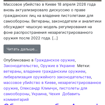
Массовое убийство в Киеве 18 апреля 2026 года
вновь актуализировало дискуссию о праве
гражданских лиц на владение пистолетами для
самообороны. Ветераны, законодатели и аналитики
обсуждают чешскую модель регулирования на
фоне распространения незарегистрированного
оружия после 2022 года. […]
from Обсуждение в Украине либер
Читать дальше…
Опубликовано в
Гражданское оружие
,
Законодательство
,
Оружие в Украине
Метки:
ветераны
,
владение гражданским оружием
,
либерализация оружейного законодательства
,
массовое убийство в Киеве
,
незарегистрированное
оружие
,
Олександр Климчук
,
пистолеты для
самообороны
,
Украина
,
Чехия
Добавить
к записи Обсуждение в Украине либер
комментарий