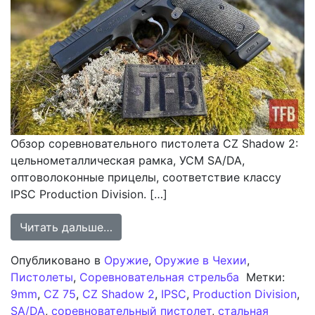
Обзор соревновательного пистолета CZ Shadow 2:
цельнометаллическая рамка, УСМ SA/DA,
оптоволоконные прицелы, соответствие классу
IPSC Production Division. […]
from Обзор CZ Shadow 2: Стальной
Читать дальше…
Опубликовано в
Оружие
,
Оружие в Чехии
,
Пистолеты
,
Соревновательная стрельба
Метки:
9mm
,
CZ 75
,
CZ Shadow 2
,
IPSC
,
Production Division
,
SA/DA
,
соревновательный пистолет
,
стальная