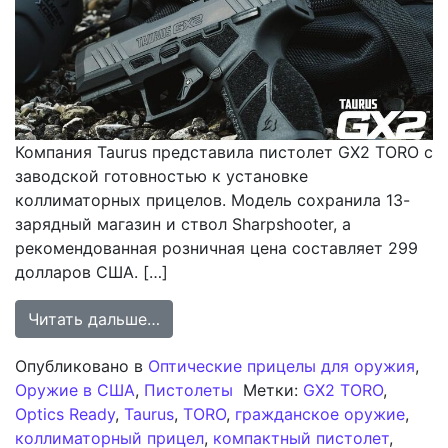
Компания Taurus представила пистолет GX2 TORO с
заводской готовностью к установке
коллиматорных прицелов. Модель сохранила 13-
зарядный магазин и ствол Sharpshooter, а
рекомендованная розничная цена составляет 299
долларов США. […]
from Taurus модернизирует пистол
Читать дальше…
Опубликовано в
Оптические прицелы для оружия
,
Оружие в США
,
Пистолеты
Метки:
GX2 TORO
,
Optics Ready
,
Taurus
,
TORO
,
гражданское оружие
,
коллиматорный прицел
,
компактный пистолет
,