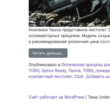
Компания Taurus представила пистолет 
коллиматорных прицелов. Модель сохран
а рекомендованная розничная цена сост
from Taurus модернизи
Читать дальше…
Опубликовано в
Оптические прицелы дл
TORO
,
Optics Ready
,
Taurus
,
TORO
,
гражда
компактный пистолет
,
США
Добавить к
Сайт работает на WordPress
|
Тема Under