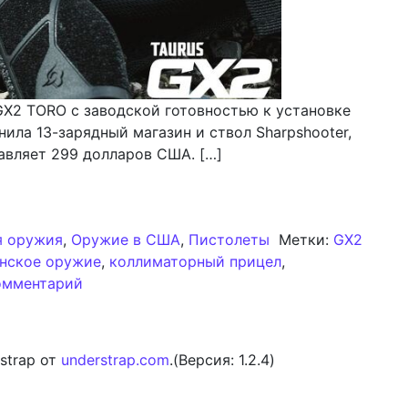
GX2 TORO с заводской готовностью к установке
ила 13-зарядный магазин и ствол Sharpshooter,
авляет 299 долларов США. […]
рует пистолет GX2 до спецификации TORO с готовност
я оружия
,
Оружие в США
,
Пистолеты
Метки:
GX2
нское оружие
,
коллиматорный прицел
,
к записи Taurus модернизирует пистолет G
омментарий
strap от
understrap.com
.(Версия: 1.2.4)