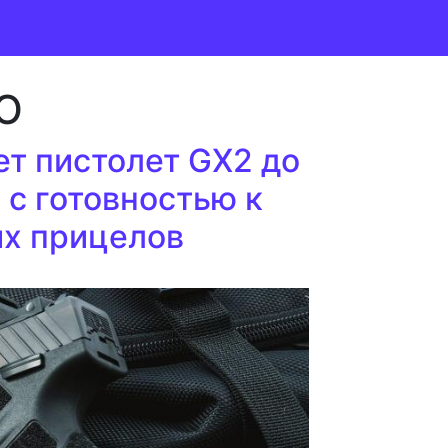
O
ет пистолет GX2 до
с готовностью к
их прицелов