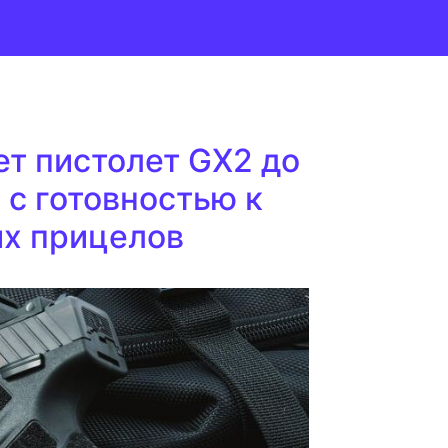
ет пистолет GX2 до
с готовностью к
их прицелов