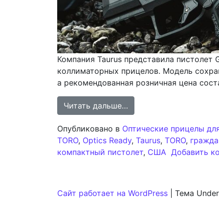
Компания Taurus представила пистолет 
коллиматорных прицелов. Модель сохран
а рекомендованная розничная цена сост
from Taurus модернизи
Читать дальше…
Опубликовано в
Оптические прицелы дл
TORO
,
Optics Ready
,
Taurus
,
TORO
,
гражда
компактный пистолет
,
США
Добавить к
Сайт работает на WordPress
|
Тема Under