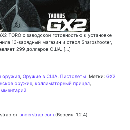
GX2 TORO с заводской готовностью к установке
ила 13-зарядный магазин и ствол Sharpshooter,
авляет 299 долларов США. […]
рует пистолет GX2 до спецификации TORO с готовност
я оружия
,
Оружие в США
,
Пистолеты
Метки:
GX2
нское оружие
,
коллиматорный прицел
,
к записи Taurus модернизирует пистолет G
омментарий
strap от
understrap.com
.(Версия: 1.2.4)