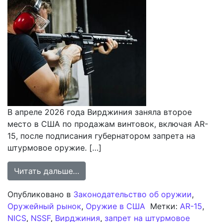
В апреле 2026 года Вирджиния заняла второе
место в США по продажам винтовок, включая AR-
15, после подписания губернатором запрета на
штурмовое оружие. […]
from Штат Вирджиния вышел на вт
Читать дальше…
Опубликовано в
Законодательство об оружии
,
Оружейный рынок
,
Оружие в США
Метки:
AR-15
,
NICS
,
NSSF
,
Вирджиния
,
запрет на штурмовое