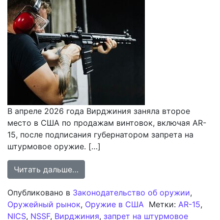
В апреле 2026 года Вирджиния заняла второе
место в США по продажам винтовок, включая AR-
15, после подписания губернатором запрета на
штурмовое оружие. […]
from Штат Вирджиния вышел на вт
Читать дальше…
Опубликовано в
Законодательство об оружии
,
Оружейный рынок
,
Оружие в США
Метки:
AR-15
,
NICS
,
NSSF
,
Вирджиния
,
запрет на штурмовое