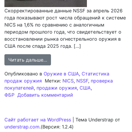
Скорректированные данные NSSF за апрель 2026
года показывают рост числа обращений к системе
NICS на 1,6% по сравнению с аналогичным
периодом прошлого года, что свидетельствует о
восстановлении рынка огнестрельного оружия в
США после спада 2025 года. […]
from Апрельская статистика NICS 
Читать дальше…
Опубликовано в
Оружие в США
,
Статистика
продаж оружия
Метки:
NICS
,
NSSF
,
проверка
покупателей
,
продажи оружия
,
США
,
к записи Апрельская ст
ФБР
Добавить комментарий
Сайт работает на WordPress
|
Тема Understrap от
understrap.com
.(Версия: 1.2.4)