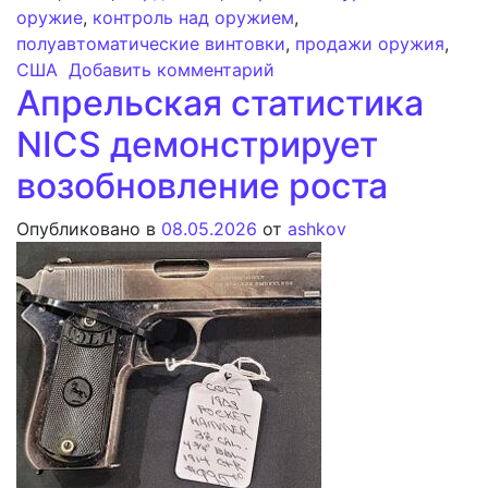
оружие
,
контроль над оружием
,
полуавтоматические винтовки
,
продажи оружия
,
к записи Штат Вирджин
США
Добавить комментарий
Апрельская статистика
NICS демонстрирует
возобновление роста
Опубликовано в
08.05.2026
от
ashkov