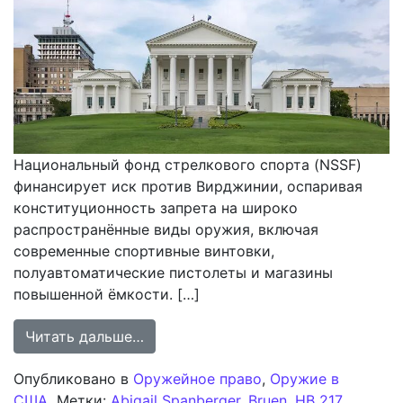
Национальный фонд стрелкового спорта (NSSF)
финансирует иск против Вирджинии, оспаривая
конституционность запрета на широко
распространённые виды оружия, включая
современные спортивные винтовки,
полуавтоматические пистолеты и магазины
повышенной ёмкости. […]
from Финансирование судебного ис
Читать дальше…
Опубликовано в
Оружейное право
,
Оружие в
США
Метки:
Abigail Spanberger
,
Bruen
,
HB 217
,