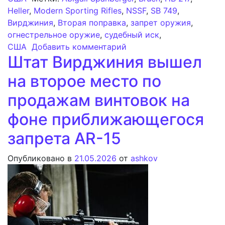
Heller
,
Modern Sporting Rifles
,
NSSF
,
SB 749
,
Вирджиния
,
Вторая поправка
,
запрет оружия
,
огнестрельное оружие
,
судебный иск
,
к записи Финансировани
США
Добавить комментарий
Штат Вирджиния вышел
на второе место по
продажам винтовок на
фоне приближающегося
запрета AR-15
Опубликовано в
21.05.2026
от
ashkov