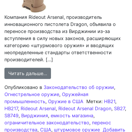
Компания Rideout Arsenal, производитель
инновационного пистолета Dragon, объявила о
переносе производства из Вирджинии из-за
вступления в силу новых законов, расширяющих
категорию «штурмового оружия» и вводящих
неопределенные стандарты ответственности
производителей. […]
from Перенос производства компан
Читать дальше…
Опубликовано в
Законодательство об оружии
,
Огнестрельное оружие
,
Оружейная
промышленность
,
Оружие в США
Метки:
HB21
,
HB217
,
Rideout Arsenal
,
Rideout Arsenal Dragon
,
SB27
,
SB749
,
Вирджиния
,
емкость магазина
,
ограничительное законодательство
,
перенос
производства
,
США
,
штурмовое оружие
Добавить