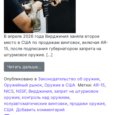
В апреле 2026 года Вирджиния заняла второе
место в США по продажам винтовок, включая AR-
15, после подписания губернатором запрета на
штурмовое оружие. […]
from Штат Вирджиния вышел на вт
Читать дальше…
Опубликовано в
Законодательство об оружии
,
Оружейный рынок
,
Оружие в США
Метки:
AR-15
,
NICS
,
NSSF
,
Вирджиния
,
запрет на штурмовое
оружие
,
контроль над оружием
,
полуавтоматические винтовки
,
продажи оружия
,
к записи Штат Вирджин
США
Добавить комментарий