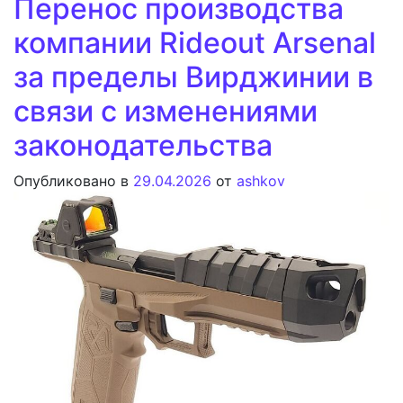
Перенос производства
компании Rideout Arsenal
за пределы Вирджинии в
связи с изменениями
законодательства
Опубликовано в
29.04.2026
от
ashkov