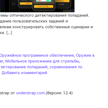
емы оптического детектирования попаданий.
дание пользовательских заданий и
релкам конструировать собственные сценарии и
ки. […]
едрение пользовательских сценариев и межпользовате
Оружейное программное обеспечение
,
Оружие в
er
,
Мобильное приложение для стрельбы
,
тектирование попаданий
,
соревнования по
к записи SIG CONNECT: Внедре
Добавить комментарий
strap от
understrap.com
.(Версия: 1.2.4)