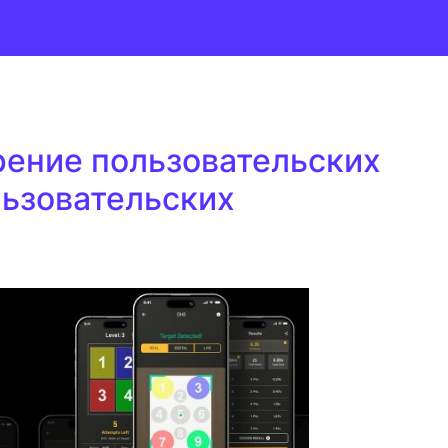
ение пользовательских
ьзовательских