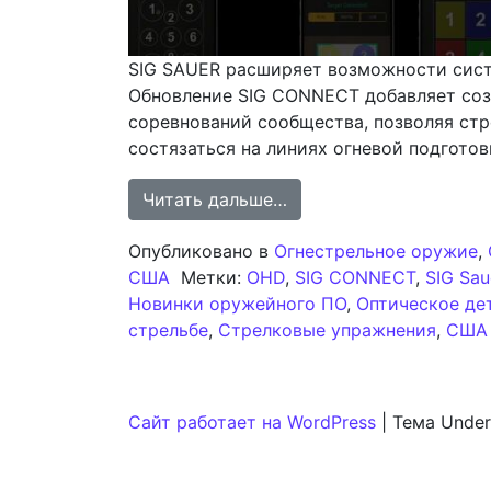
SIG SAUER расширяет возможности сист
Обновление SIG CONNECT добавляет соз
соревнований сообщества, позволяя ст
состязаться на линиях огневой подготов
from SIG CONNECT: Вн
Читать дальше…
Опубликовано в
Огнестрельное оружие
,
США
Метки:
OHD
,
SIG CONNECT
,
SIG Sau
Новинки оружейного ПО
,
Оптическое де
стрельбе
,
Стрелковые упражнения
,
США
Сайт работает на WordPress
|
Тема Under