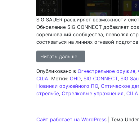
SIG SAUER расширяет возможности сист
Обновление SIG CONNECT добавляет соз
соревнований сообщества, позволяя ст
состязаться на линиях огневой подготов
from SIG CONNECT: Вн
Читать дальше…
Опубликовано в
Огнестрельное оружие
,
США
Метки:
OHD
,
SIG CONNECT
,
SIG Sau
Новинки оружейного ПО
,
Оптическое де
стрельбе
,
Стрелковые упражнения
,
США
Сайт работает на WordPress
|
Тема Under