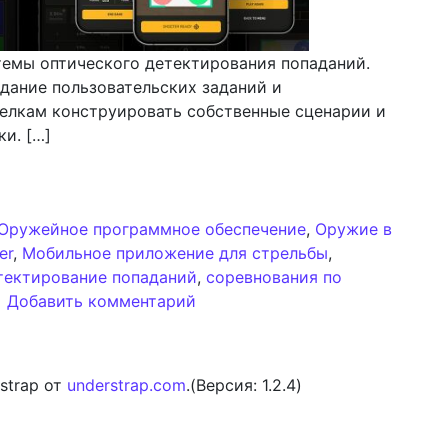
емы оптического детектирования попаданий.
дание пользовательских заданий и
релкам конструировать собственные сценарии и
ки. […]
едрение пользовательских сценариев и межпользовате
Оружейное программное обеспечение
,
Оружие в
er
,
Мобильное приложение для стрельбы
,
тектирование попаданий
,
соревнования по
к записи SIG CONNECT: Внедре
Добавить комментарий
strap от
understrap.com
.(Версия: 1.2.4)