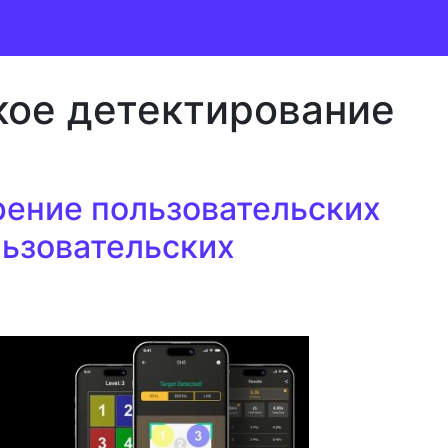
кое детектирование
ение пользовательских
ьзовательских