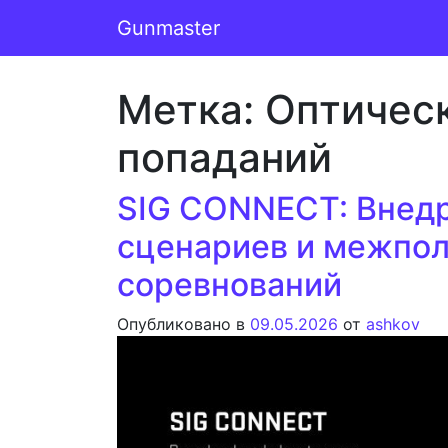
Перейти к содержимому
Gunmaster
Основная навигация
Метка:
Оптичес
попаданий
SIG CONNECT: Внедр
сценариев и межпол
соревнований
Опубликовано в
09.05.2026
от
ashkov