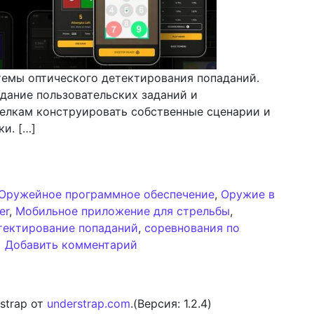
емы оптического детектирования попаданий.
дание пользовательских заданий и
релкам конструировать собственные сценарии и
ки. […]
едрение пользовательских сценариев и межпользовате
Оружейное программное обеспечение
,
Оружие в
er
,
Мобильное приложение для стрельбы
,
тектирование попаданий
,
соревнования по
к записи SIG CONNECT: Внедре
Добавить комментарий
strap от
understrap.com
.(Версия: 1.2.4)