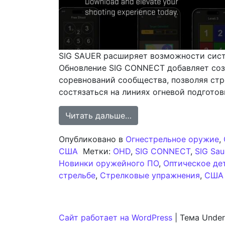
SIG SAUER расширяет возможности сист
Обновление SIG CONNECT добавляет соз
соревнований сообщества, позволяя ст
состязаться на линиях огневой подготов
from SIG CONNECT: Вн
Читать дальше…
Опубликовано в
Огнестрельное оружие
,
США
Метки:
OHD
,
SIG CONNECT
,
SIG Sau
Новинки оружейного ПО
,
Оптическое де
стрельбе
,
Стрелковые упражнения
,
США
Сайт работает на WordPress
|
Тема Under