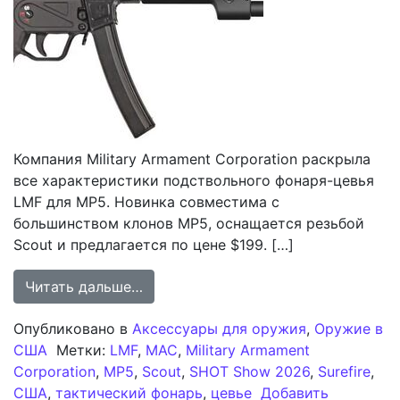
Компания Military Armament Corporation раскрыла
все характеристики подствольного фонаря-цевья
LMF для MP5. Новинка совместима с
большинством клонов MP5, оснащается резьбой
Scout и предлагается по цене $199. […]
from Компания MAC обнародовала д
Читать дальше…
Опубликовано в
Аксессуары для оружия
,
Оружие в
США
Метки:
LMF
,
MAC
,
Military Armament
Corporation
,
MP5
,
Scout
,
SHOT Show 2026
,
Surefire
,
США
,
тактический фонарь
,
цевье
Добавить