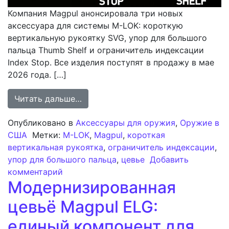
Компания Magpul анонсировала три новых
аксессуара для системы M-LOK: короткую
вертикальную рукоятку SVG, упор для большого
пальца Thumb Shelf и ограничитель индексации
Index Stop. Все изделия поступят в продажу в мае
2026 года. […]
from Magpul анонсирует три новых
Читать дальше…
Опубликовано в
Аксессуары для оружия
,
Оружие в
США
Метки:
M-LOK
,
Magpul
,
короткая
вертикальная рукоятка
,
ограничитель индексации
,
упор для большого пальца
,
цевье
Добавить
к записи Magpul анонсирует три новых 
комментарий
Модернизированная
цевьё Magpul ELG:
единый компонент для