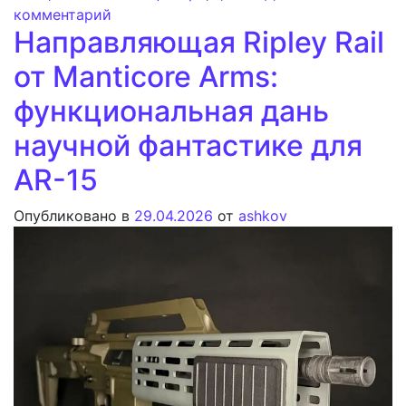
к записи Компания MAC обнародовала д
комментарий
Направляющая Ripley Rail
от Manticore Arms:
функциональная дань
научной фантастике для
AR-15
Опубликовано в
29.04.2026
от
ashkov