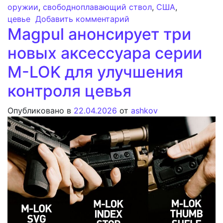
оружии
,
свободноплавающий ствол
,
США
,
к записи Направляющая 
цевье
Добавить комментарий
Magpul анонсирует три
новых аксессуара серии
M-LOK для улучшения
контроля цевья
Опубликовано в
22.04.2026
от
ashkov