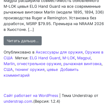
Magpul расширила совместимость обновлённого
M-LOK цевья ELG Hand Guard на все современные
рычажные винтовки Marlin (модели 1895, 1894, 336)
производства Ruger и Remington. Установка без
доработок, MSRP $79.95. Премьера на NRAAM 2026
в Хьюстоне. […]
from Модернизированная цевьё Mag
Читать дальше…
Опубликовано в
Аксессуары для оружия
,
Оружие в
США
Метки:
ELG Hand Guard
,
M-LOK
,
Magpul
,
Marlin
,
огнестрельное оружие
,
рычажная винтовка
,
США
,
тюнинг оружия
,
цевье
Добавить
к записи Модернизированная цевьё Mag
комментарий
Сайт работает на WordPress
|
Тема Understrap от
understrap.com
.(Версия: 1.2.4)