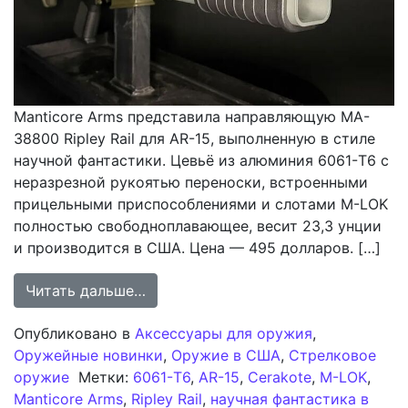
Manticore Arms представила направляющую MA-
38800 Ripley Rail для AR-15, выполненную в стиле
научной фантастики. Цевьё из алюминия 6061-T6 с
неразрезной рукоятью переноски, встроенными
прицельными приспособлениями и слотами M-LOK
полностью свободноплавающее, весит 23,3 унции
и производится в США. Цена — 495 долларов. […]
from Направляющая Ripley Rail от 
Читать дальше…
Опубликовано в
Аксессуары для оружия
,
Оружейные новинки
,
Оружие в США
,
Стрелковое
оружие
Метки:
6061-T6
,
AR-15
,
Cerakote
,
M-LOK
,
Manticore Arms
,
Ripley Rail
,
научная фантастика в